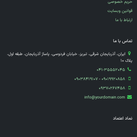
حریم خصوصی
قوانین وبسایت
ارتباط با ما
تماس با ما
​ ایران، آذربایجان شرقی، تبریز، خیابان فردوسی، پاساژ آذربایجان، طبقه اول،
پلاک 10
041-35552045
09038419107
-
09019920858
09370267458
info@yourdomain.com
نماد اعتماد