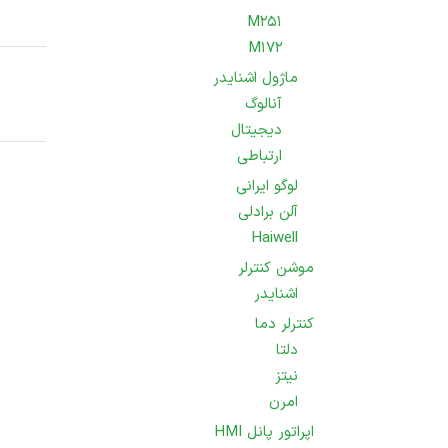
M251
M172
ماژول اشنایدر
آنالوگ
دیجیتال
ارتباطی
لوگو ایرانی
آلن برادلی
Haiwell
موشن کنترلر
اشنایدر
کنترلر دما
دلتا
نیتز
امرن
اپراتور پانل HMI