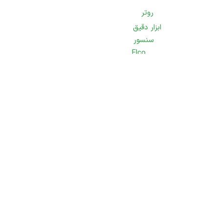
روتر
ابزار دقیق
سنسور
Elco
اشنایدر
پپرل فوکس
زیک Sick
ATEK
F&C
BANNER
انکودر
زیک Sick
مکاپیون
hohner
ارسال سریع
پوزیتال Posital
تحویل فوری در سراسر کشور
ترنسدیوسر