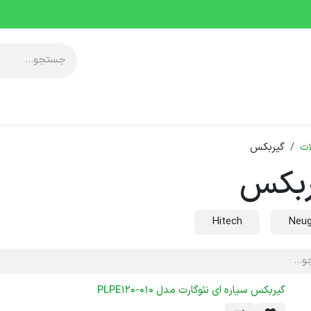
آموزشی
معرفی مجموعه
خدمات پس از فروش
دانلودها
رویدا
ت
گیربکس
ربکس
Hitech
Neug
گیربکس سیاره ای نئوگارت مدل PLPE120-010