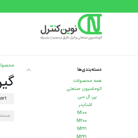
رف نظر و مشاهده محتوا
صفحه اصلی
دسته بندی محصولات
دوره های 
محصولا
دسته‌بندی‌ها
گی
همه محصولات
اتوماسیون صنعتی
پی ال سی
art
اشنایدر
M100
M200
M221
M241