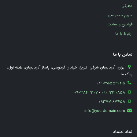
معرفی
حریم خصوصی
قوانین وبسایت
ارتباط با ما
تماس با ما
​ ایران، آذربایجان شرقی، تبریز، خیابان فردوسی، پاساژ آذربایجان، طبقه اول،
پلاک 10
041-35552045
09038419107
-
09019920858
09370267458
info@yourdomain.com
نماد اعتماد