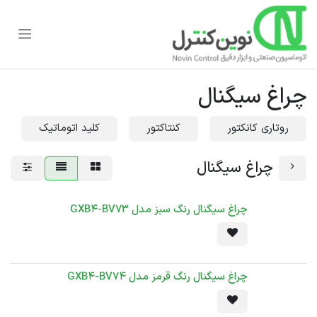
رف نظر و مشاهده محتوا
چراغ سیگنال
روتاری کانکتور
کنتاکتور
کلید اتوماتیک
چراغ سیگنال
چراغ سیگنال رنگ سبز مدل GXB4-BV73
چراغ سیگنال رنگ قرمز مدل GXB4-BV74