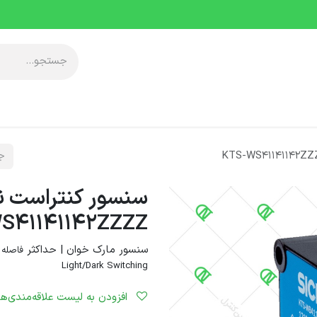
آموزشی
معرفی مجموعه
خدمات پس از فروش
دانلودها
رویدا
S41141142ZZZZ
سنسور مارک خوان | حداکثر
Light/Dark Switching
افزودن به لیست علاقه‌مندی‌ها