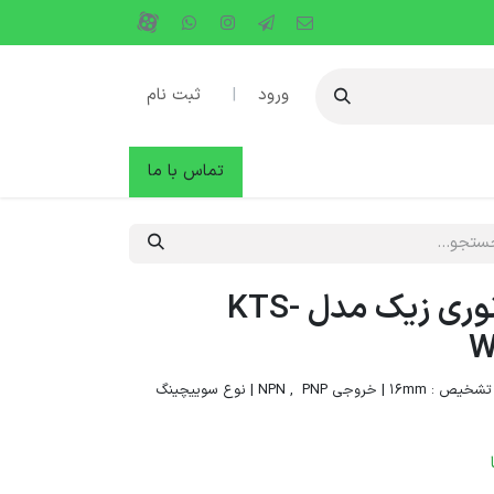
ورود
|
ثبت نام
دها
وبلاگ
تماس با ما
سنسور کنتراست نوری زیک مدل KTS-
W
فاصله تشخیص : 16mm | خروجی NPN , PNP | نوع سوییچینگ