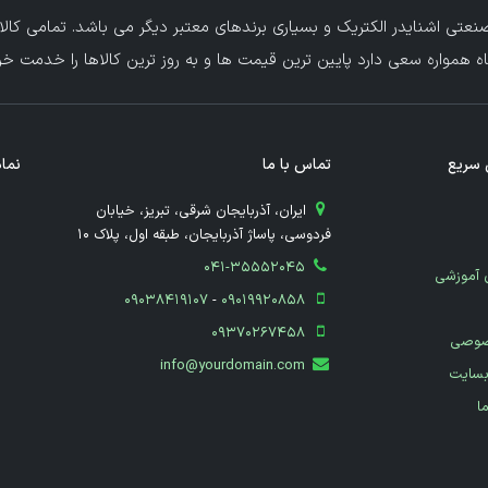
عتی اشنایدر الکتریک و بسیاری برندهای معتبر دیگر می باشد. تمامی کالا
ه همواره سعی دارد پایین ترین قیمت ها و به روز ترین کالاها را خدمت خریدا
سریع
تماس با ما
نماد
​ ایران، آذربایجان شرقی، تبریز، خیابان
فردوسی، پاساژ آذربایجان، طبقه اول، پلاک 10
041-35552045
 آموزشی
09038419107
-
09019920858
09370267458
صوصی
info@yourdomain.com
بسایت
ما