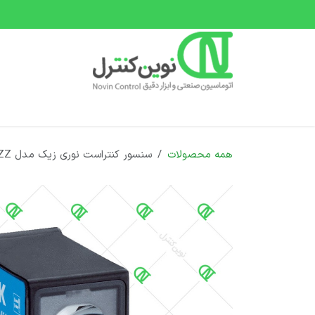
رف نظر و مشاهده محتوا
صفحه اصلی
دسته بندی محصولات
دوره های 
همه محصولات
سنسور کنتراست نوری زیک مدل KTS-WS41141142ZZZZ