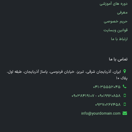
دوره های آموزشی
معرفی
حریم خصوصی
قوانین وبسایت
ارتباط با ما
تماس با ما
​ ایران، آذربایجان شرقی، تبریز، خیابان فردوسی، پاساژ آذربایجان، طبقه اول،
پلاک 10
041-35552045
09038419107
-
09019920858
09370267458
info@yourdomain.com