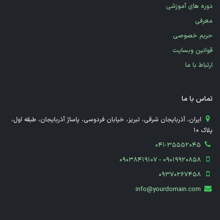
دوره های آموزشی
معرفی
حریم خصوصی
قوانین وبسایت
ارتباط با ما
تماس با ما
​ ایران، آذربایجان شرقی، تبریز، خیابان فردوسی، پاساژ آذربایجان، طبقه اول،
پلاک 10
041-35552045
09038419107
-
09019920858
09370267458
info@yourdomain.com