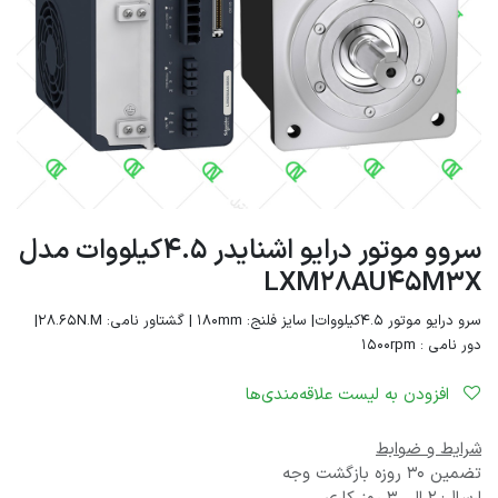
سروو موتور درایو اشنایدر 4.5کیلووات مدل
LXM28AU45M3X
سرو درایو موتور 4.5کیلووات| سایز فلنج: 180mm | گشتاور نامی: 28.65N.M|
دور نامی : 1500rpm
افزودن به لیست علاقه‌مندی‌ها
شرایط و ضوابط
تضمین 30 روزه بازگشت وجه