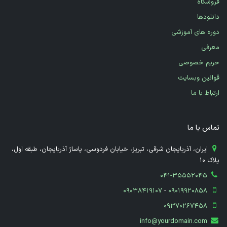
فروشگاه
دانلودها
دوره های آموزشی
معرفی
حریم خصوصی
قوانین وبسایت
ارتباط با ما
تماس با ما
​ ایران، آذربایجان شرقی، تبریز، خیابان فردوسی، پاساژ آذربایجان، طبقه اول،
پلاک 10
041-35552045
09038419107
-
09019920858
09370267458
info@yourdomain.com