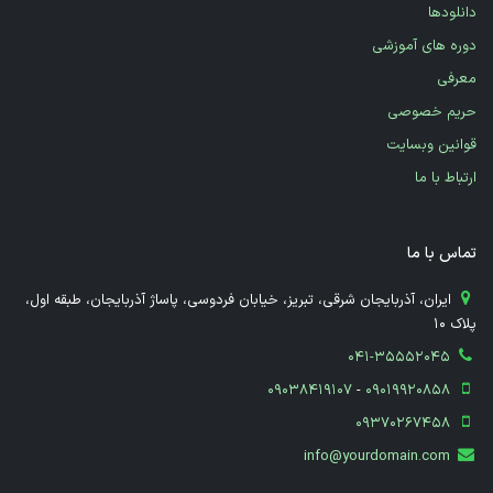
دانلودها
دوره های آموزشی
معرفی
حریم خصوصی
قوانین وبسایت
ارتباط با ما
تماس با ما
​ ایران، آذربایجان شرقی، تبریز، خیابان فردوسی، پاساژ آذربایجان، طبقه اول،
پلاک 10
041-35552045
09038419107
-
09019920858
09370267458
info@yourdomain.com