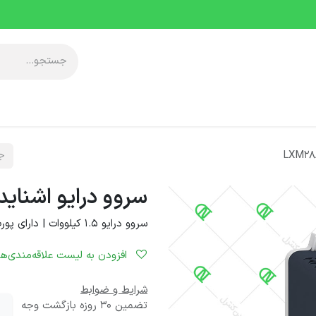
آموزشی
معرفی مجموعه
خدمات پس از فروش
دانلودها
رویدا
سروو درایو اشنایدر مدل M3X
سروو درایو 1.5 کیلووات | دارای پورت مدباس و CANOPEN
افزودن به لیست علاقه‌مندی‌ها
شرایط و ضوابط
تضمین 30 روزه بازگشت وجه