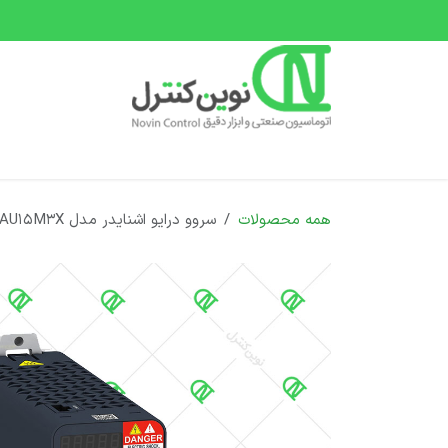
رف نظر و مشاهده محتوا
صفحه اصلی
دسته بندی محصولات
دوره های 
همه محصولات
سروو درایو اشنایدر مدل LXM28AU15M3X