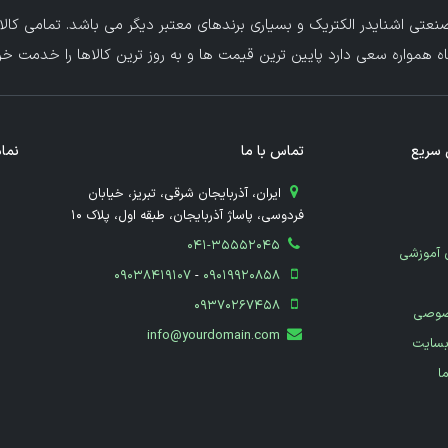
عتی اشنایدر الکتریک و بسیاری برندهای معتبر دیگر می باشد. تمامی کالا
ه همواره سعی دارد پایین ترین قیمت ها و به روز ترین کالاها را خدمت خریدا
سریع
تماس با ما
نماد
​ ایران، آذربایجان شرقی، تبریز، خیابان
فردوسی، پاساژ آذربایجان، طبقه اول، پلاک 10
041-35552045
 آموزشی
09038419107
-
09019920858
09370267458
صوصی
info@yourdomain.com
بسایت
ما