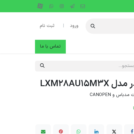
ورود
|
ثبت نام
دها
وبلاگ
تماس با ما
LXM28AU15