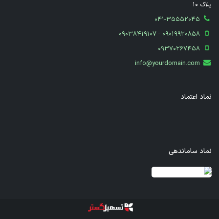
پلاک 10
041-35552045
09038419107
-
09019920858
09370267458
info@yourdomain.com
نماد اعتماد
نماد ساماندهی
قدرت گرفته از سازمان‌یار