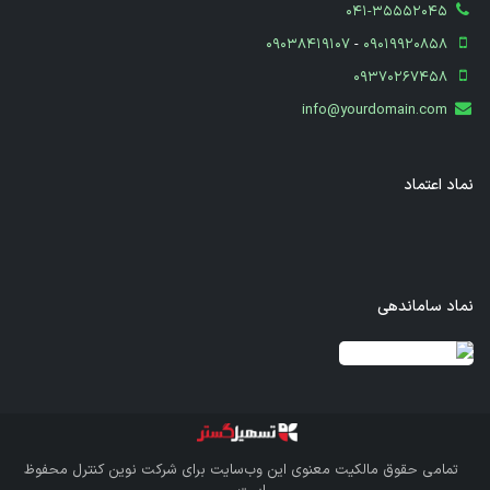
041-35552045
09038419107
-
09019920858
09370267458
info@yourdomain.com
نماد اعتماد
نماد ساماندهی
قدرت گرفته از سازمان‌یار
تمامی حقوق مالکیت معنوی این وب‌سایت برای
شرکت نوین کنترل
محفوظ