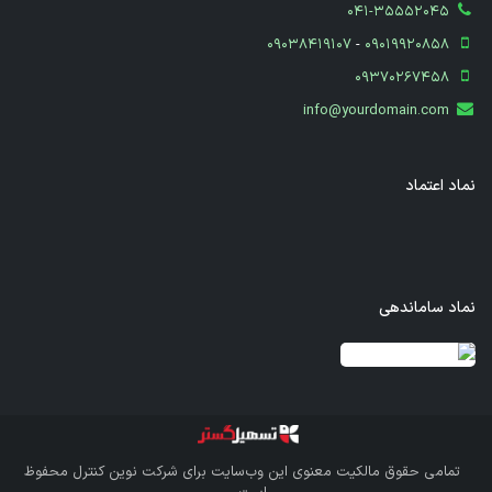
041-35552045
09038419107
-
09019920858
09370267458
info@yourdomain.com
نماد اعتماد
نماد ساماندهی
قدرت گرفته از سازمان‌یار
تمامی حقوق مالکیت معنوی این وب‌سایت برای
شرکت نوین کنترل
محفوظ