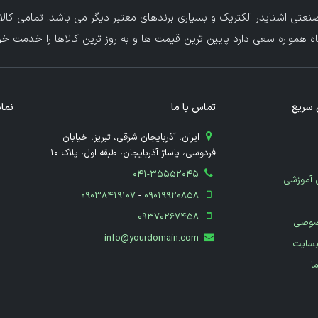
عتی اشنایدر الکتریک و بسیاری برندهای معتبر دیگر می باشد. تمامی کالا
ه همواره سعی دارد پایین ترین قیمت ها و به روز ترین کالاها را خدمت خریدا
سریع
تماس با ما
نماد
​ ایران، آذربایجان شرقی، تبریز، خیابان
فردوسی، پاساژ آذربایجان، طبقه اول، پلاک 10
041-35552045
 آموزشی
09038419107
-
09019920858
09370267458
صوصی
info@yourdomain.com
بسایت
ما