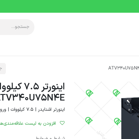
آموزشی
معرفی مجموعه
خدمات پس از فروش
دانلودها
رویدا
اینورتر .5
ATV340U75N4E
اینورتر اشنایدر | 7.5 کیلووات | ورودی سه فاز 380ولت
افزودن به لیست علاقه‌مندی‌ها
شرایط و ضوابط