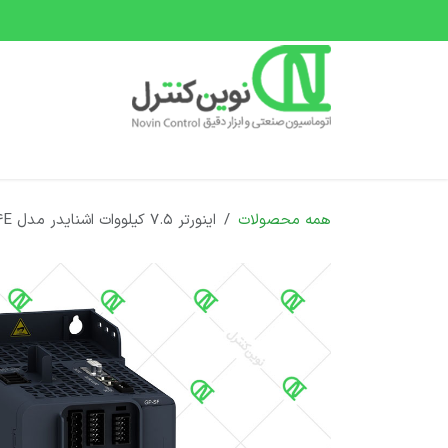
رف نظر و مشاهده محتوا
صفحه اصلی
دسته بندی محصولات
دوره های 
همه محصولات
اینورتر 7.5 کیلووات اشنایدر مدل ATV340U75N4E