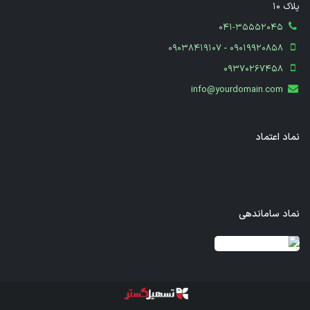
پلاک 10
041-35552045
09038419107
-
09019920858
09370267458
info@yourdomain.com
نماد اعتماد
نماد ساماندهی
قدرت گرفته از سازمان‌یار