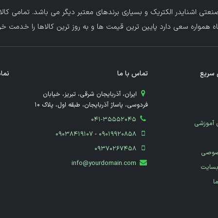
عتی اشنایدر الکتریک و بسیاری برندهای معتبر دیگر می باشد. تمامی کالا
ه همواره سعی دارد پایین ترین قیمت ها و به روز ترین کالاها را خدمت خریدا
سریع
تماس با ما
نماد
​ ایران، آذربایجان شرقی، تبریز، خیابان
فردوسی، پاساژ آذربایجان، طبقه اول، پلاک 10
041-35552045
 آموزشی
09038419107
-
09019920858
09370267458
صوصی
info@yourdomain.com
بسایت
ما