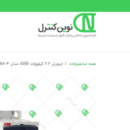
رف نظر و مشاهده محتوا
صفحه اصلی
دسته بندی محصولات
دوره های 
همه محصولات
اینورتر 2.2 کیلووات ABB مدل ACS355-03E-05A6-4