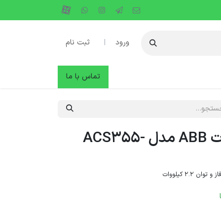
ورود
|
ثبت نام
دها
وبلاگ
تماس با ما
اینورتر 2.2 کیلووات ABB مدل ACS355-