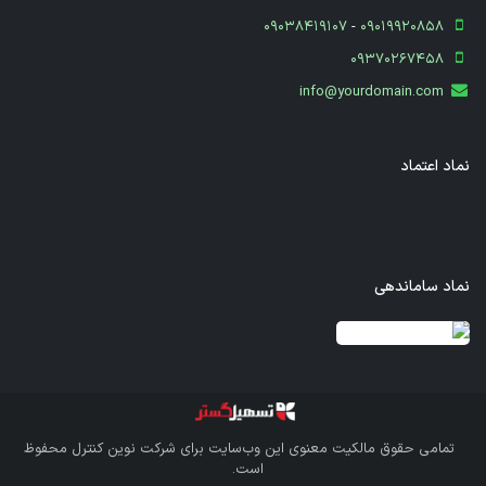
09038419107
-
09019920858
09370267458
info@yourdomain.com
نماد اعتماد
نماد ساماندهی
قدرت گرفته از سازمان‌یار
تمامی حقوق مالکیت معنوی این وب‌سایت برای
شرکت نوین کنترل
محفوظ
است.